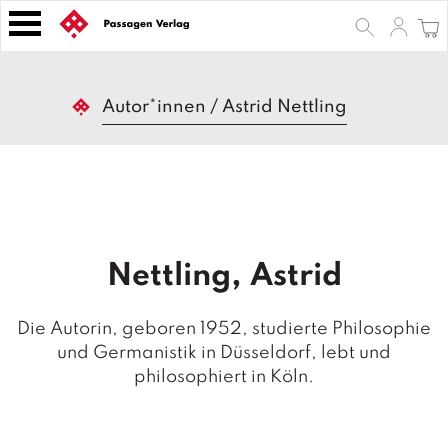
S
k
i
p
B
t
Autor*innen
/
Astrid Nettling
ü
o
c
h
c
e
o
r
n
t
Z
e
e
Nettling, Astrid
n
it
s
t
c
Die Autorin, geboren 1952, studierte Philosophie
h
und Germanistik in Düsseldorf, lebt und
ri
philosophiert in Köln.
ft
e
n