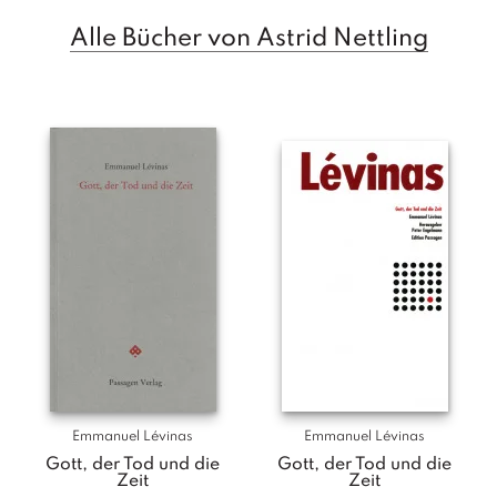
T
Alle Bücher von Astrid Nettling
e
r
m
in
e
A
u
t
o
r
*i
n
n
e
n
V
Emmanuel Lévinas
Emmanuel Lévinas
e
Gott, der Tod und die
Gott, der Tod und die
rl
Zeit
Zeit