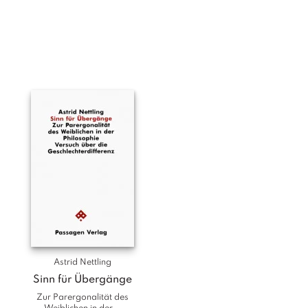
a
g
N
e
u
e
r
s
c
h
e
in
u
n
g
e
n
Astrid Nettling
Sinn für Übergänge
Zur Parergonalität des