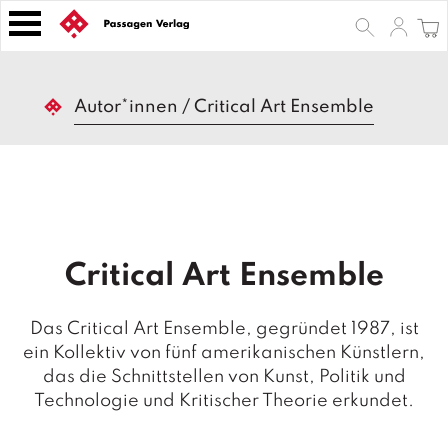
S
k
i
p
B
t
Autor*innen
/
Critical Art Ensemble
ü
o
c
h
c
e
o
r
n
t
Z
e
e
Critical Art Ensemble
n
it
s
t
c
Das Critical Art Ensemble, gegründet 1987, ist
h
ein Kollektiv von fünf amerikanischen Künstlern,
ri
das die Schnittstellen von Kunst, Politik und
ft
e
Technologie und Kritischer Theorie erkundet.
n