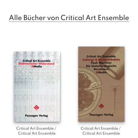
T
e
r
Alle Bücher von Critical Art Ensemble
m
in
e
A
u
t
o
r
*i
n
n
e
n
V
e
Critical Art Ensemble / 
Critical Art Ensemble / 
rl
Critical Art Ensemble
Critical Art Ensemble