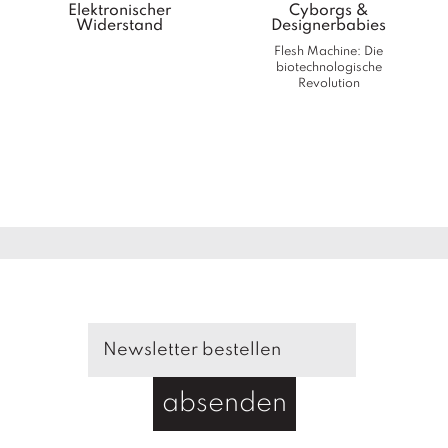
a
Elektronischer
Cyborgs &
g
Widerstand
Designerbabies
Flesh Machine: Die
N
biotechnologische
e
Revolution
u
e
r
s
c
h
e
in
u
n
g
e
n
absenden