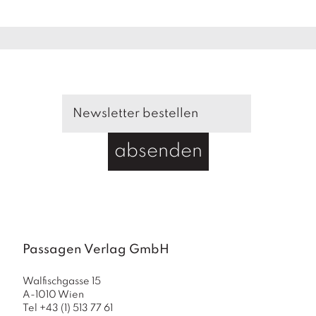
a
g
N
e
u
e
r
s
c
h
absenden
e
in
u
n
g
e
n
Passagen Verlag GmbH
Walfischgasse 15
A-1010 Wien
Tel +43 (1) 513 77 61