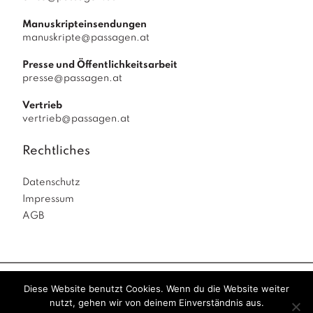
Manuskripteinsendungen
manuskripte@passagen.at
Presse und Öffentlichkeitsarbeit
presse@passagen.at
Vertrieb
vertrieb@passagen.at
Rechtliches
Datenschutz
Impressum
AGB
Diese Website benutzt Cookies. Wenn du die Website weiter
Passagen Verlag
© 2026
|
powered by
Allegro
nutzt, gehen wir von deinem Einverständnis aus.
Solutions
|