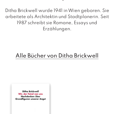
a
g
Ditha Brickwell wurde 1941 in Wien geboren. Sie
N
arbeitete als Architektin und Stadtplanerin. Seit
e
1987 schreibt sie Romane, Essays und
u
Erzählungen.
e
r
s
c
h
Alle Bücher von Ditha Brickwell
e
in
u
n
g
e
n