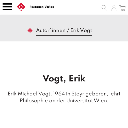
S
k
i
p
B
t
Autor*innen
/
Erik Vogt
ü
o
c
h
c
e
o
r
n
t
Z
e
e
Vogt, Erik
n
it
s
t
c
Erik Michael Vogt, 1964 in Steyr geboren, lehrt
h
Philosophie an der Universität Wien.
ri
ft
e
n