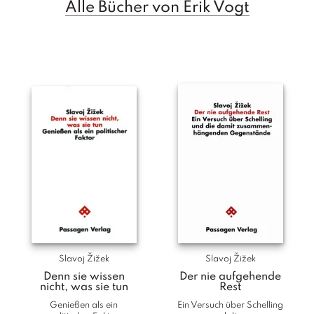
Alle Bücher von Erik Vogt
T
e
r
m
in
e
A
u
t
o
r
*i
n
n
e
n
Slavoj Žižek
Slavoj Žižek
V
Denn sie wissen
Der nie aufgehende
e
nicht, was sie tun
Rest
rl
Genießen als ein
Ein Versuch über Schelling