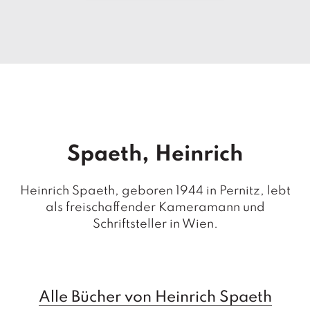
T
e
r
m
in
e
A
u
t
Spaeth, Heinrich
o
r
*i
Heinrich Spaeth, geboren 1944 in Pernitz, lebt
n
als freischaffender Kameramann und
n
e
Schriftsteller in Wien.
n
V
e
rl
Alle Bücher von Heinrich Spaeth