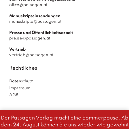
office@passagen.at
Manuskripteinsendungen
manuskripte@passagen.at
Presse und Öffentlichkeitsarbeit
presse@passagen.at
Vertrieb
vertrieb@passagen.at
Rechtliches
Datenschutz
Impressum
AGB
Der Passagen Verlag macht eine Sommerpause. Ab
Diese Website benutzt Cookies. Wenn du die Website weiter
dem 24. August können Sie uns wieder wie gewohnt
Passagen Verlag
© 2026
|
powered by
Allegro