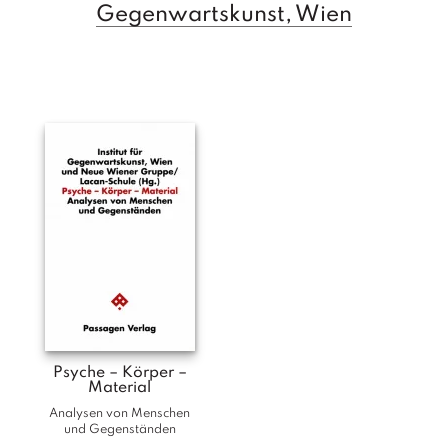
Gegenwartskunst, Wien
T
e
r
m
in
e
A
u
t
o
r
*i
n
n
e
n
Psyche – Körper –
V
Material
e
Analysen von Menschen
rl
und Gegenständen