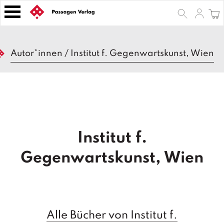
S
k
i
p
B
t
Autor*innen
/
Institut f. Gegenwartskunst, Wien
ü
o
c
h
c
e
o
r
n
t
Z
e
e
Institut f.
n
it
s
t
Gegenwartskunst, Wien
c
h
ri
ft
e
n
Alle Bücher von Institut f.