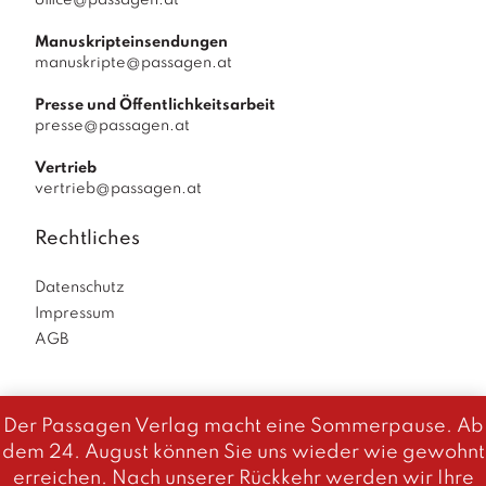
office@passagen.at
Manuskripteinsendungen
manuskripte@passagen.at
Presse und Öffentlichkeitsarbeit
presse@passagen.at
Vertrieb
vertrieb@passagen.at
Rechtliches
Datenschutz
Impressum
AGB
Der Passagen Verlag macht eine Sommerpause. Ab
Diese Website benutzt Cookies. Wenn du die Website weiter
dem 24. August können Sie uns wieder wie gewohnt
Passagen Verlag
© 2026
|
powered by
Allegro
nutzt, gehen wir von deinem Einverständnis aus.
erreichen. Nach unserer Rückkehr werden wir Ihre