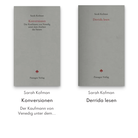
T
e
r
m
in
e
A
u
t
o
r
*i
n
n
Sarah Kofman
Sarah Kofman
e
Konversionen
Derrida lesen
n
Der Kaufmann von
Venedig unter dem...
V
e
rl