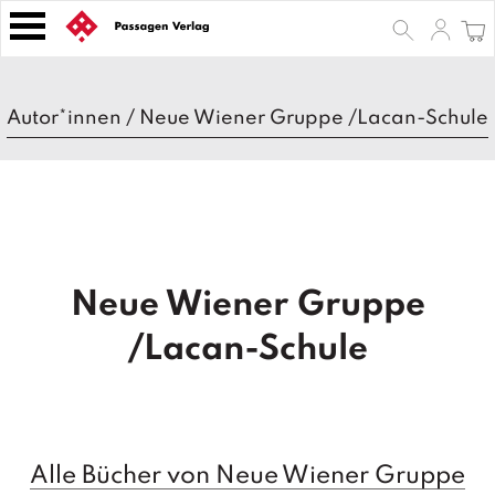
S
k
i
p
B
t
Autor*innen
/
Neue Wiener Gruppe /Lacan-Schule
ü
o
c
h
c
e
o
r
n
t
Z
e
e
Neue Wiener Gruppe
n
it
s
t
/Lacan-Schule
c
h
ri
ft
e
n
Alle Bücher von Neue Wiener Gruppe