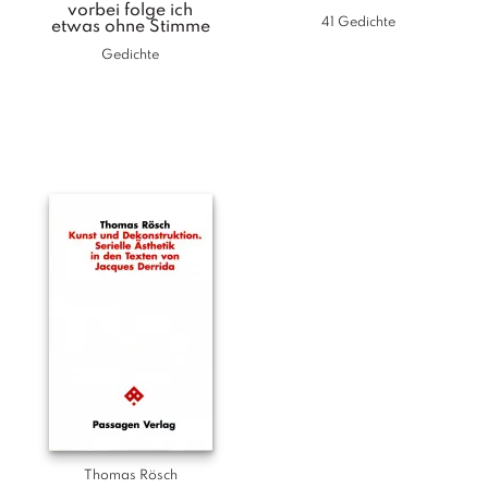
a
vorbei folge ich
g
41 Gedichte
etwas ohne Stimme
Gedichte
N
e
u
e
r
s
c
h
e
in
u
n
g
e
n
Thomas Rösch