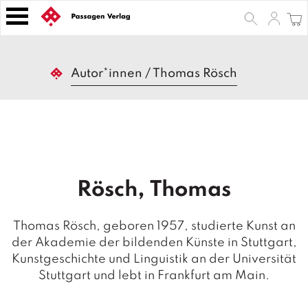
S
k
i
p
B
t
Autor*innen
/
Thomas Rösch
ü
o
c
h
c
e
o
r
n
t
Z
e
e
Rösch, Thomas
n
it
s
t
c
Thomas Rösch, geboren 1957, studierte Kunst an
h
der Akademie der bildenden Künste in Stuttgart,
ri
Kunstgeschichte und Linguistik an der Universität
ft
e
Stuttgart und lebt in Frankfurt am Main.
n