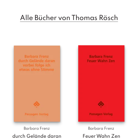
T
e
r
Alle Bücher von Thomas Rösch
m
in
e
A
u
t
o
r
*i
n
n
e
n
V
e
Barbara Frenz
Barbara Frenz
rl
durch Gelände daran
Feuer Wahn Zen