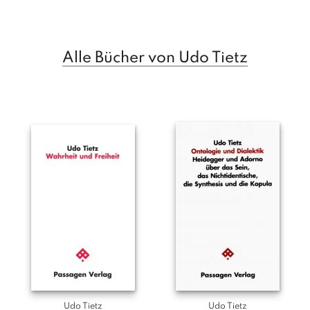
a
g
N
Alle Bücher von Udo Tietz
e
u
e
r
s
c
h
e
in
u
n
g
e
n
Udo Tietz
Udo Tietz