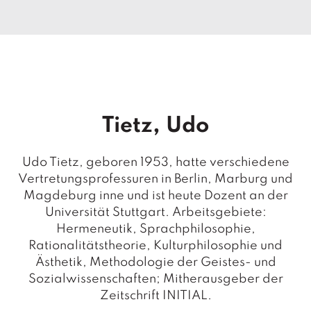
T
e
r
m
in
e
A
Tietz, Udo
u
t
o
Udo Tietz, geboren 1953, hatte verschiedene
r
Vertretungsprofessuren in Berlin, Marburg und
*i
n
Magdeburg inne und ist heute Dozent an der
n
Universität Stuttgart. Arbeitsgebiete:
e
Hermeneutik, Sprachphilosophie,
n
Rationalitätstheorie, Kulturphilosophie und
Ästhetik, Methodologie der Geistes- und
V
Sozialwissenschaften; Mitherausgeber der
e
Zeitschrift INITIAL.
rl