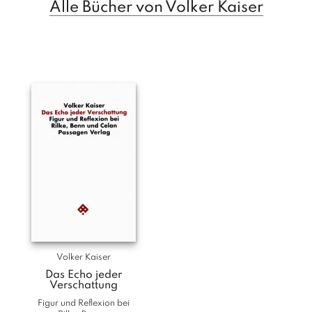
Alle Bücher von Volker Kaiser
T
e
r
m
in
e
A
u
t
o
r
*i
n
n
e
n
Volker Kaiser
V
Das Echo jeder
e
Verschattung
rl
Figur und Reflexion bei