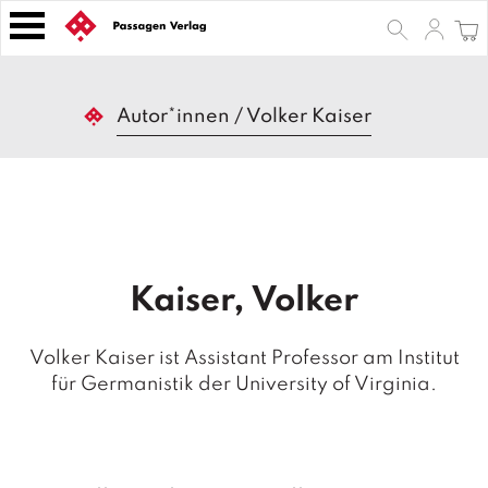
S
k
i
p
B
t
Autor*innen
/
Volker Kaiser
ü
o
c
h
c
e
o
r
n
t
Z
e
e
Kaiser, Volker
n
it
s
t
c
Volker Kaiser ist Assistant Professor am Institut
h
für Germanistik der University of Virginia.
ri
ft
e
n