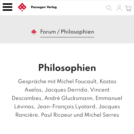
S
k
i
p
B
t
Forum
/
Philosophien
ü
o
c
h
c
e
o
r
n
Philosophien
t
Z
e
e
Gespräche mit Michel Foucault, Kostas
n
it
s
t
Axelos, Jacques Derrida, Vincent
c
Descombes, André Glucksmann, Emmanuel
h
Lévinas, Jean-François Lyotard, Jacques
ri
ft
Rancière, Paul Ricoeur und Michel Serres
e
n