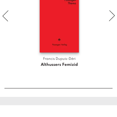
e
n
g
e
Francis Dupuis-Déri
Althussers Femizid
Das 