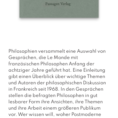
a
g
N
e
u
e
r
s
c
Philosophien versammelt eine Auswahl von
h
Gesprächen, die Le Monde mit
e
französischen Philosophen Anfang der
in
u
achtziger Jahre geführt hat. Eine Einleitung
n
gibt einen Überblick über wichtige Themen
g
und Autoren der philosophischen Diskussion
e
in Frankreich seit 1968. In den Gesprächen
n
stellen die befragten Philosophen in gut
lesbarer Form ihre Ansichten, ihre Themen
und ihre Arbeit einem größeren Publikum
vor. Wer wissen will, woher Postmoderne