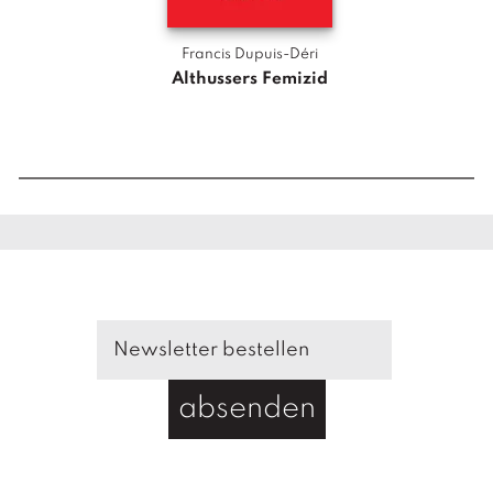
Francis Dupuis-Déri
Althussers Femizid
Das 
absenden