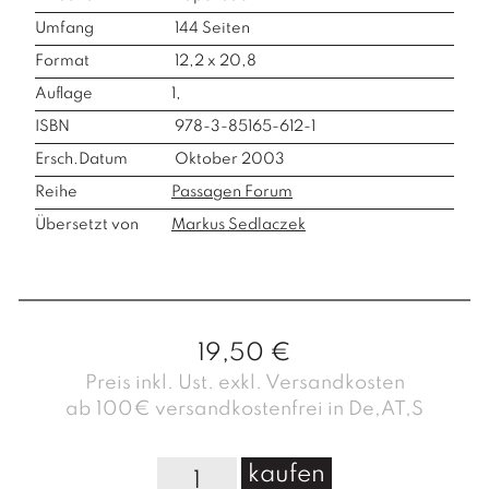
Umfang
144
Seiten
Format
12,2 x 20,8
Auflage
1,
ISBN
978-3-85165-612-1
Ersch.Datum
Oktober 2003
Reihe
Passagen Forum
Übersetzt von
Markus Sedlaczek
19,50
€
Preis inkl. Ust. exkl. Versandkosten
ab 100€ versandkostenfrei in De,AT,S
P
kaufen