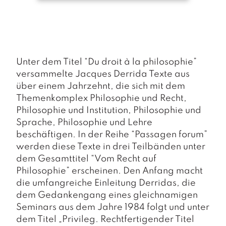
a
g
N
e
u
Unter dem Titel “Du droit à la philosophie”
e
r
versammelte Jacques Derrida Texte aus
s
über einem Jahrzehnt, die sich mit dem
c
Themenkomplex Philosophie und Recht,
h
Philosophie und Institution, Philosophie und
e
Sprache, Philosophie und Lehre
in
u
beschäftigen. In der Reihe “Passagen forum”
n
werden diese Texte in drei Teilbänden unter
g
dem Gesamttitel “Vom Recht auf
e
Philosophie” erscheinen. Den Anfang macht
n
die umfangreiche Einleitung Derridas, die
dem Gedankengang eines gleichnamigen
Seminars aus dem Jahre 1984 folgt und unter
dem Titel „Privileg. Rechtfertigender Titel