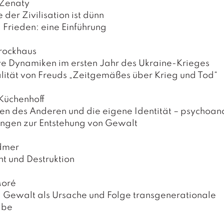
Zenaty
 der Zivilisation ist dünn
 Frieden: eine Einführung
rockhaus
ve Dynamiken im ersten Jahr des Ukraine-Krieges
lität von Freuds „Zeitgemäßes über Krieg und Tod“
Küchenhoff
n des Anderen und die eigene Identität – psychoana
ungen zur Entstehung von Gewalt
dmer
t und Destruktion
Moré
 Gewalt als Ursache und Folge transgenerationale
abe