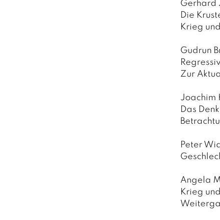
Gerhard 
Die Kruste
Krieg und
Gudrun B
Regressi
Zur Aktua
Joachim 
Das Denke
Betracht
Peter Wi
Geschlech
Angela 
Krieg und
Weiterg