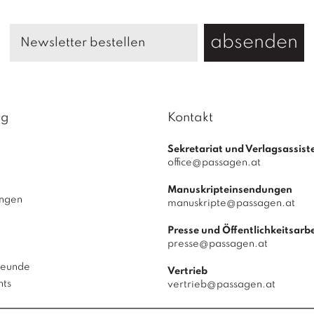
/
2
M
absenden
e
n
g
e
ag
Kontakt
Sekretariat und Verlagsassist
office@passagen.at
Manuskripteinsendungen
ungen
manuskripte@passagen.at
Presse und Öffentlichkeitsarbe
presse@passagen.at
reunde
Vertrieb
hts
vertrieb@passagen.at