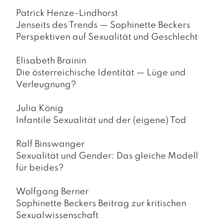
a
g
Patrick Henze-Lindhorst
Jenseits des Trends — Sophinette Beckers
N
Perspektiven auf Sexualität und Geschlecht
e
u
Elisabeth Brainin
e
r
Die österreichische Identität — Lüge und
s
Verleugnung?
c
h
Julia König
e
Infantile Sexualität und der (eigene) Tod
in
u
n
Ralf Binswanger
g
Sexualität und Gender: Das gleiche Modell
e
für beides?
n
Wolfgang Berner
Sophinette Beckers Beitrag zur kritischen
Sexualwissenschaft