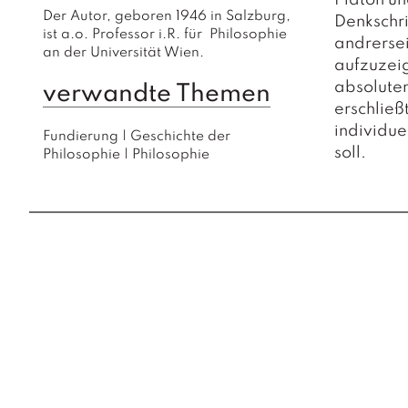
Platon u
Der Autor, geboren 1946 in Salzburg, 
Denkschr
ist a.o. Professor i.R. für  Philosophie 
andrerse
an der Universität Wien.
aufzuzei
absoluten
verwandte Themen
erschließ
individue
Fundierung
|
Geschichte der
soll.
Philosophie
|
Philosophie