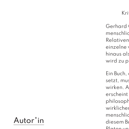
Kr
Gerhard G
menschlic
Relativen
einzelne 
hinaus al
wird zu p
Ein Buch,
setzt, m
wirken. A
erscheint
philosop
wirkliche
menschlic
Autor*in
diesem Bu