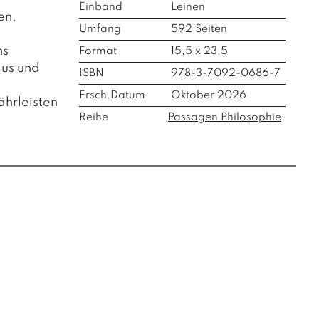
Einband
Leinen
en,
Umfang
592
Seiten
ns
Format
15,5 x 23,5
aus und
ISBN
978-3-7092-0686-7
Ersch.Datum
Oktober 2026
ährleisten
Reihe
Passagen Philosophie