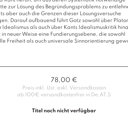
nd Kant heran, um aus deren Systematik notwendige
itte zur Lösung des Begründungsproblems zu entlehn
its aber auch die Grenzen dieser Lösungsversuche
gen. Darauf aufbauend führt Gotz sowohl über Plato
 Idealismus als auch über Kants Idealismuskritik hin
t in neuer Weise eine Fundierungsebene, die sowohl
lle Freiheit als auch universale Sinnorientierung gew
78,00
€
Preis inkl. Ust. exkl. Versandkosten
ab 100€ versandkostenfrei in De,AT,S
Titel noch nicht verfügbar