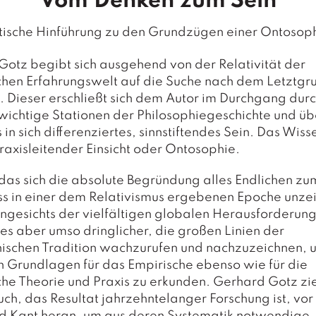
Vom Denken zum Sein
itische Hinführung zu den Grundzügen einer Ontosoph
otz begibt sich ausgehend von der Relativität der
hen Erfahrungswelt auf die Suche nach dem Letztgru
. Dieser erschließt sich dem Autor im Durchgang dur
wichtige Stationen der Philosophiegeschichte und üb
s in sich differenziertes, sinnstiftendes Sein. Das Wis
raxisleitender Einsicht oder
Ontosophie
.
 das sich die absolute Begründung alles Endlichen zu
uss in einer dem Relativismus ergebenen Epoche unz
ngesichts der vielfältigen globalen Herausforderun
 es aber umso dringlicher, die großen Linien der
hischen Tradition wachzurufen und nachzuzeichnen, 
n Grundlagen für das Empirische ebenso wie für die
he Theorie und Praxis zu erkunden. Gerhard Gotz zie
ch, das Resultat jahrzehntelanger Forschung ist, vor