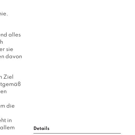
ie.
nd alles
ch
er sie
sen davon
m Ziel
eitgemäß
gen
um die
ht in
 allem
Details