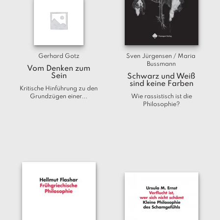
T
e
r
m
in
e
Gerhard Gotz
Sven Jürgensen / Maria 
Bussmann
Vom Denken zum
Sein
Schwarz und Weiß
A
sind keine Farben
u
Kritische Hinführung zu den
Grundzügen einer...
Wie rassistisch ist die
t
Philosophie?
o
r
*i
n
n
e
n
V
e
rl