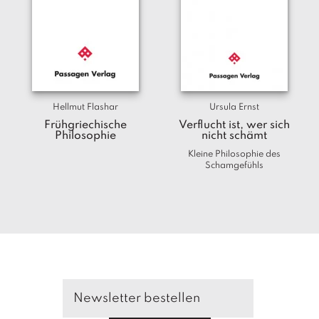
a
g
N
e
u
e
r
Hellmut Flashar
Ursula Ernst
s
Frühgriechische
Verflucht ist, wer sich
c
Philosophie
nicht schämt
h
Kleine Philosophie des
e
Schamgefühls
in
u
n
g
e
n