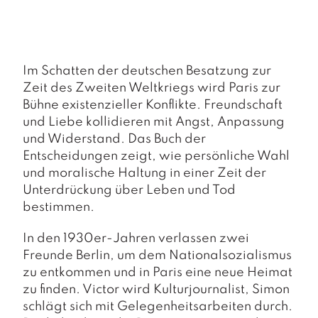
a
g
N
e
Im Schatten der deutschen Besatzung zur
u
Zeit des Zweiten Weltkriegs wird Paris zur
e
r
Bühne existenzieller Konflikte. Freundschaft
s
und Liebe kollidieren mit Angst, Anpassung
c
und Widerstand.
Das Buch der
h
Entscheidungen
zeigt, wie persönliche Wahl
e
und moralische Haltung in einer Zeit der
in
u
Unterdrückung über Leben und Tod
n
bestimmen.
g
e
In den 1930er-Jahren verlassen zwei
n
Freunde Berlin, um dem Nationalsozialismus
zu entkommen und in Paris eine neue Heimat
zu finden. Victor wird Kulturjournalist, Simon
schlägt sich mit Gelegenheitsarbeiten durch.