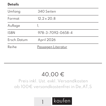
Details
Umfang
340
Seiten
Format
12,2 x 20,8
Auflage
1,
ISBN
978-3-7092-0658-4
Ersch.Datum
April 2026
Reihe
Passagen Literatur
40,00
€
Preis inkl. Ust. exkl. Versandkosten
ab 100€ versandkostenfrei in De,AT,S
D
kaufen
a