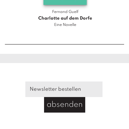
n
g
Fernand Guelf
e
Charlotte auf dem Dorfe
n
Eine Novelle
M
e
n
g
e
absenden