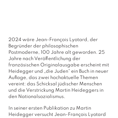
T
e
r
m
in
e
2024 wäre Jean-François Lyotard, der
A
Begründer der philosophischen
u
Postmoderne, 100 Jahre alt geworden. 25
t
o
Jahre nach Veröffentlichung der
r
französischen Originalausgabe erscheint mit
*i
Heidegger und „die Juden“
ein Buch in neuer
n
Auflage, das zwei hochaktuelle Themen
n
vereint: das Schicksal jüdischer Menschen
e
n
und die Verstrickung Martin Heideggers in
den Nationalsozialismus.
V
e
In seiner ersten Publikation zu Mar­tin
rl
Heidegger versucht Jean­-Fran­çois Lyotard