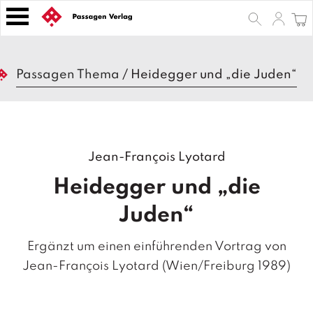
S
k
i
p
B
t
Passagen Thema
/
Heidegger und „die Juden“
ü
o
c
h
c
e
o
r
n
Jean-François Lyotard
t
Z
e
e
Heidegger und „die
n
it
s
t
Juden“
c
h
Ergänzt um einen einführenden Vortrag von
ri
ft
Jean-François Lyotard (Wien/Freiburg 1989)
e
n