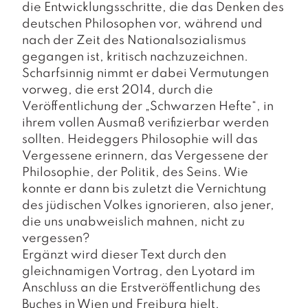
a
die Entwicklungsschritte, die das Denken des
g
deutschen Philosophen vor, während und
nach der Zeit des National­sozialismus
N
gegangen ist, kritisch nachzuzeichnen.
e
u
Scharfsinnig nimmt er dabei Vermutungen
e
vorweg, die erst 2014, durch die
r
Veröffentlichung der „Schwarzen Hefte“, in
s
ihrem vollen Ausmaß veri­fizierbar werden
c
sollten. Heideggers Philosophie will das
h
e
Vergessene erinnern, das Vergessene der
in
Philosophie, der Politik, des Seins. Wie
u
konnte er dann bis zuletzt die Vernichtung
n
des jüdischen Volkes ignorieren, also jener,
g
die uns unabweislich mahnen, nicht zu
e
n
vergessen?
Ergänzt wird dieser Text durch den
gleichnamigen Vortrag, den Lyotard im
Anschluss an die Erstveröffentlichung des
Buches in Wien und Freiburg hielt.