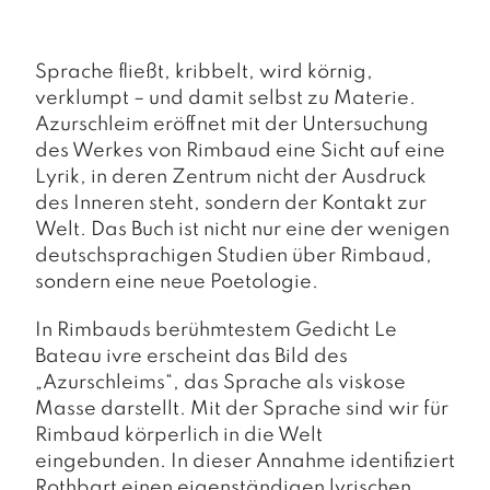
a
g
N
Sprache fließt, kribbelt, wird körnig,
e
verklumpt – und damit selbst zu Materie.
u
Azurschleim eröffnet mit der Untersuchung
e
des Werkes von Rimbaud eine Sicht auf eine
r
Lyrik, in deren Zentrum nicht der Ausdruck
s
c
des Inneren steht, sondern der Kontakt zur
h
Welt. Das Buch ist nicht nur eine der wenigen
e
deutschsprachigen Studien über Rimbaud,
in
sondern eine neue Poetologie.
u
n
In Rimbauds berühmtestem Gedicht
Le
g
e
Bateau ivre
erscheint das Bild des
n
„Azurschleims“, das Sprache als viskose
Masse darstellt. Mit der Sprache sind wir für
Rimbaud körperlich in die Welt
eingebunden. In dieser Annahme identifiziert
Rothbart einen eigenständigen lyrischen