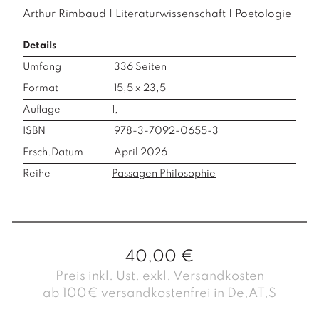
Arthur Rimbaud
|
Literaturwissenschaft
|
Poetologie
Details
Umfang
336
Seiten
Format
15,5 x 23,5
Auflage
1,
ISBN
978-3-7092-0655-3
Ersch.Datum
April 2026
Reihe
Passagen Philosophie
40,00
€
Preis inkl. Ust. exkl. Versandkosten
ab 100€ versandkostenfrei in De,AT,S