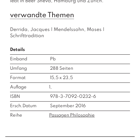
lebt in Beer Sheva, Hamburg und Zürich.
verwandte Themen
Derrida, Jacques
|
Mendelssohn, Moses
|
Schrifttradition
Details
Einband
Pb
Umfang
288
Seiten
Format
15,5 x 23,5
Auflage
1,
ISBN
978-3-7092-0232-6
Ersch.Datum
September 2016
Reihe
Passagen Philosophie