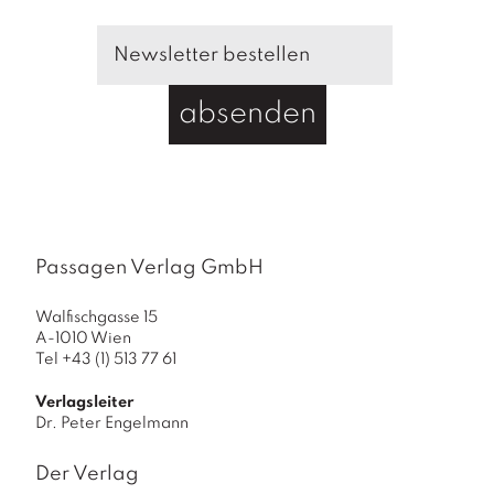
d
a
s
S
absenden
c
h
r
i
f
t
Passagen Verlag GmbH
p
h
Walfischgasse 15
i
A-1010 Wien
Tel +43 (1) 513 77 61
l
o
Verlagsleiter
s
Dr. Peter Engelmann
o
p
Der Verlag