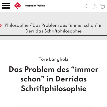
S
k
i
p
B
t
Philosophie
/
Das Problem des “immer schon” in
ü
o
Derridas Schriftphilosophie
c
h
c
e
o
r
n
t
Z
Tore Langholz
e
e
n
it
Das Problem des “immer
s
t
c
schon” in Derridas
h
ri
Schriftphilosophie
ft
e
n