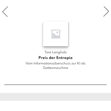
"
i
m
m
e
r
s
c
h
Tore Langholz
o
Preis der Entropie
n
Vom Informationsüberschuss zur KI als
"
Gottesmaschine
i
n
D
e
r
r
i