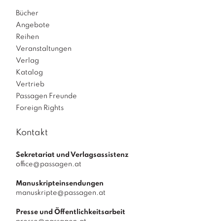
h
i
Bücher
e
Angebote
M
Reihen
e
Veranstaltungen
n
Verlag
g
Katalog
e
Vertrieb
Passagen Freunde
Foreign Rights
Kontakt
Sekretariat und Verlagsassistenz
office@passagen.at
Manuskripteinsendungen
manuskripte@passagen.at
Presse und Öffentlichkeitsarbeit