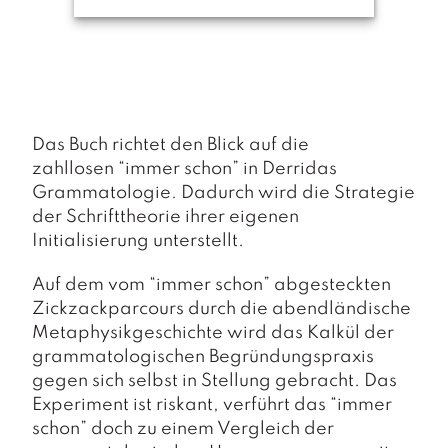
a
g
N
e
u
e
r
Das Buch richtet den Blick auf die
s
zahllosen
“immer schon”
in Derridas
c
Grammatologie. Dadurch wird die Strategie
h
der Schrifttheorie ihrer eigenen
e
Initialisierung unterstellt.
in
u
n
Auf dem vom “
immer schon”
abgesteckten
g
Zickzackparcours durch die abendländische
e
Metaphysikgeschichte wird das Kalkül der
n
grammatologischen Begründungspraxis
gegen sich selbst in Stellung gebracht. Das
Experiment ist riskant, verführt das “
immer
schon”
doch zu einem Vergleich der