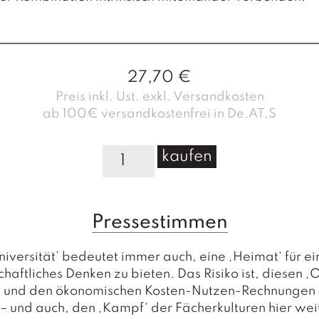
27,70
€
Preis inkl. Ust. exkl. Versandkosten
ab 100€ versandkostenfrei in De,AT,S
D
kaufen
i
e
d
Pressestimmen
i
g
i
niversität’ bedeutet immer auch, eine ‚Heimat‘ für ei
t
aftliches Denken zu bieten. Das Risiko ist, diesen ‚O
a
n und den ökonomischen Kosten-Nutzen-Rechnungen
l
 – und auch, den ‚Kampf‘ der Fächerkulturen hier wei