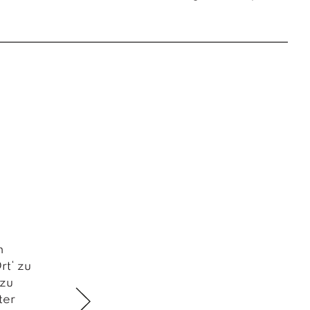
n
rt‘ zu
 zu
ter