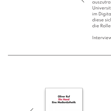
auszutra
Universit
im Digit
diese sic
die Roll
Intervie