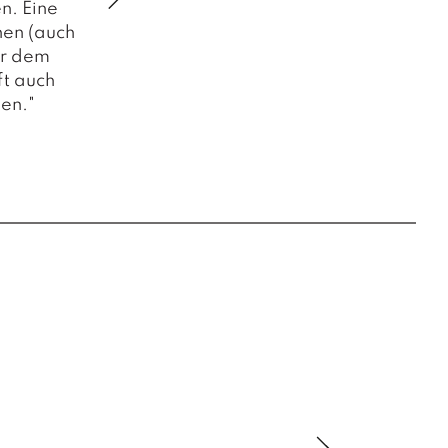
n. Eine
inen (auch
er dem
ft auch
en."