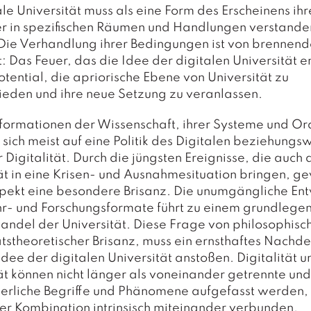
ale Universität muss als eine Form des Erscheinens ihr
er in spezifischen Räumen und Handlungen verstande
Die Verhandlung ihrer Bedingungen ist von brennend
t: Das Feuer, das die Idee der digitalen Universität e
otential, die apriorische Ebene von Universität zu
eden und ihre neue Setzung zu veranlassen.
sformationen der Wissenschaft, ihrer Systeme und O
t sich meist auf eine Politik des Digitalen beziehungs
r Digitalität. Durch die jüngsten Ereignisse, die auch 
ät in eine Krisen- und Ausnahmesituation bringen, g
pekt eine besondere Brisanz. Die unumgängliche En
hr- und Forschungsformate führt zu einem grundlege
andel der Universität. Diese Frage von philosophisc
ätstheoretischer Brisanz, muss ein ernsthaftes Nachd
Idee der digitalen Universität anstoßen. Digitalität u
ät können nicht länger als voneinander getrennte und
erliche Begriffe und Phänomene aufgefasst werden, 
hrer Kombination intrinsisch miteinander verbunden.