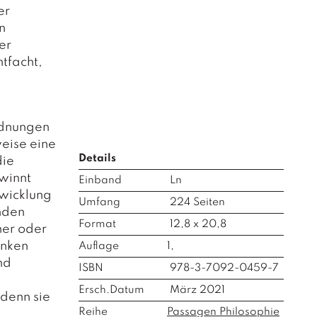
er
n
er
ntfacht,
rdnungen
weise eine
Details
die
ewinnt
Einband
Ln
twicklung
Umfang
224
Seiten
nden
Format
12,8 x 20,8
her oder
enken
Auflage
1,
nd
ISBN
978-3-7092-0459-7
Ersch.Datum
März 2021
denn sie
Reihe
Passagen Philosophie