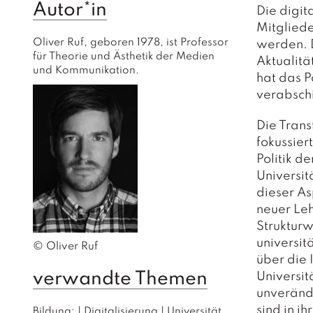
Autor*in
Die digit
Mitglied
Oliver Ruf, geboren 1978, ist Professor 
werden. 
für Theorie und Ästhetik der Medien 
Aktualitä
und Kommunikation.
hat das P
verabschi
Die Tran
fokussier
Politik de
Universit
dieser As
neuer Le
Strukturw
universit
© Oliver Ruf
über die 
verwandte Themen
Universit
unveränd
sind in i
Bildung;
|
Digitalisierung
|
Universität