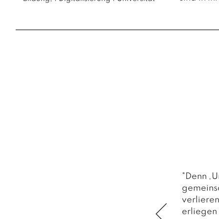
"Denn ‚U
gemeinsch
verliere
erliegen