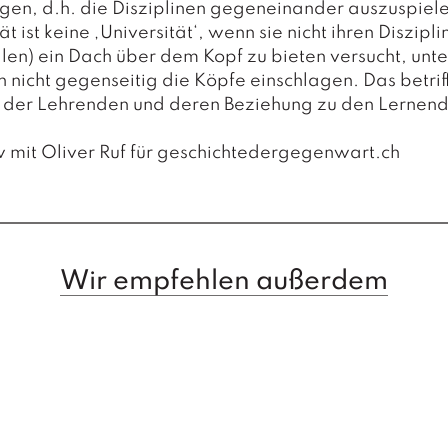
e
gen, d.h. die Disziplinen gegeneinander auszuspiele
U
ät ist keine ‚Universität‘, wenn sie nicht ihren Diszipl
n
alen) ein Dach über dem Kopf zu bieten versucht, unt
i
h nicht gegenseitig die Köpfe einschlagen. Das betrif
v
e der Lehrenden und deren Beziehung zu den Lernend
e
r
w mit Oliver Ruf für geschichtedergegenwart.ch
s
i
t
ä
t
Wir empfehlen außerdem
M
e
n
g
e