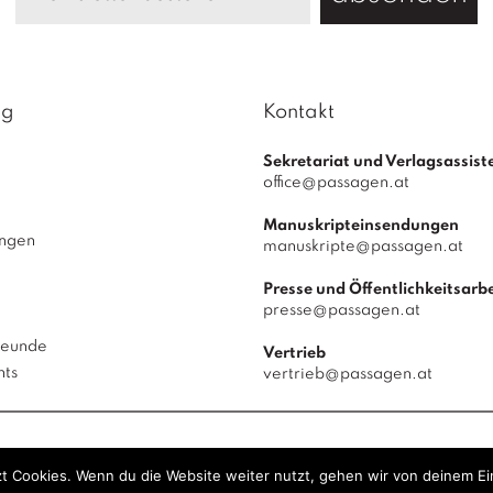
ag
Kontakt
Sekretariat und Verlagsassist
office@passagen.at
Manuskripteinsendungen
ungen
manuskripte@passagen.at
Presse und Öffentlichkeitsarbe
presse@passagen.at
reunde
Vertrieb
hts
vertrieb@passagen.at
 Verlag
© 2026
|
powered by
Allegro Solutions
|
t Cookies. Wenn du die Website weiter nutzt, gehen wir von deinem Ei