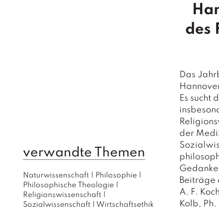
Han
des 
Das Jahrb
Hannover 
Es sucht 
insbesond
Religions
der Mediz
Sozialwis
verwandte Themen
philosoph
Gedanken 
Naturwissenschaft
|
Philosophie
|
Beiträge 
Philosophische Theologie
|
A. F. Koc
Religionswissenschaft
|
Kolb, Ph
Sozialwissenschaft
|
Wirtschaftsethik