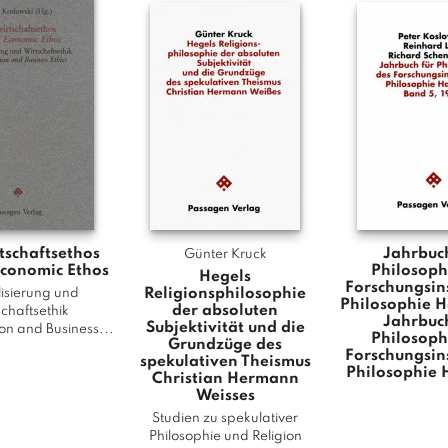
P
h
i
l
o
s
o
p
h
i
e
tschaftsethos
Jahrbuch
Günter Kruck
d
Economic Ethos
Philosoph
Hegels
Forschungsins
e
Religionsphilosophie
isierung und
Philosophie 
der absoluten
chaftsethik
s
Jahrbuch
Subjektivität und die
on and Business...
Philosoph
F
Grundzüge des
Forschungsins
spekulativen Theismus
o
Philosophie
Christian Hermann
r
Weisses
s
Studien zu spekulativer
c
Philosophie und Religion