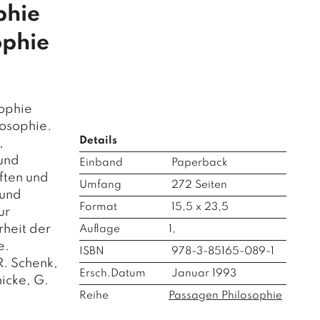
phie
ophie
sophie
losophie.
Details
,
 und
Einband
Paperback
ften und
Umfang
272
Seiten
 und
Format
15,5 x 23,5
ur
rheit der
Auflage
1,
e.
ISBN
978-3-85165-089-1
R. Schenk,
Ersch.Datum
Januar 1993
icke, G.
Reihe
Passagen Philosophie