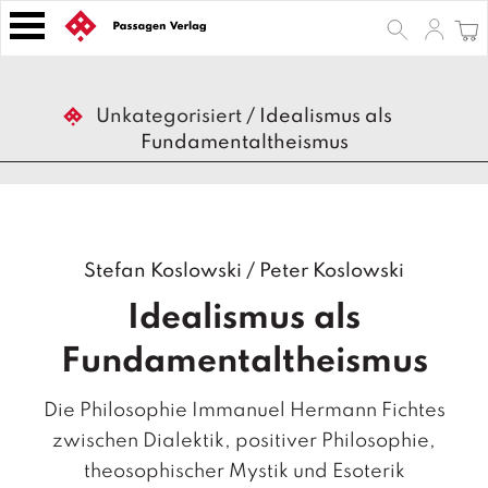
S
k
i
p
B
t
Unkategorisiert
/
Idealismus als
ü
o
Fundamentaltheismus
c
h
c
e
o
r
n
t
Z
Stefan Koslowski
/
Peter Koslowski
e
e
n
it
Idealismus als
s
t
c
Fundamentaltheismus
h
ri
Die Philosophie Immanuel Hermann Fichtes
ft
e
zwischen Dialektik, positiver Philosophie,
n
theosophischer Mystik und Esoterik