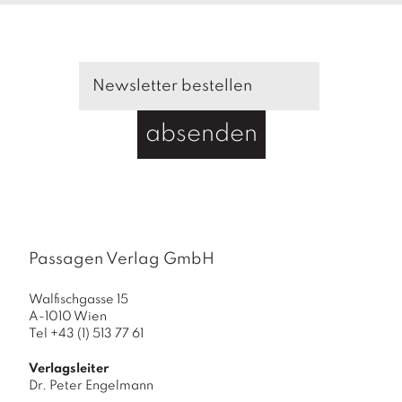
s
M
e
n
g
e
absenden
Passagen Verlag GmbH
Walfischgasse 15
A-1010 Wien
Tel +43 (1) 513 77 61
Verlagsleiter
Dr. Peter Engelmann