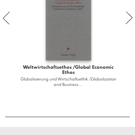
F
u
n
d
a
m
e
n
t
Weltwirtschaftsethos /Global Economic
a
Ethos
l
Globalisierung und Wirtschaftsethik /Globalization
Gr
and Business...
t
h
Stud
e
i
s
m
u