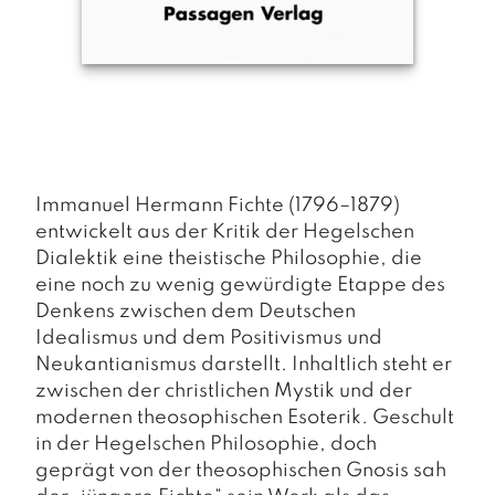
a
g
N
e
u
e
r
s
c
Immanuel Hermann Fichte (1796–1879)
h
entwickelt aus der Kritik der Hegelschen
e
Dialektik eine theistische Philosophie, die
in
eine noch zu wenig gewürdigte Etappe des
u
Denkens zwischen dem Deutschen
n
g
Idealismus und dem Positivismus und
e
Neukantianismus darstellt. Inhaltlich steht er
n
zwischen der christlichen Mystik und der
modernen theosophischen Esoterik. Geschult
in der Hegelschen Philosophie, doch
geprägt von der theosophischen Gnosis sah