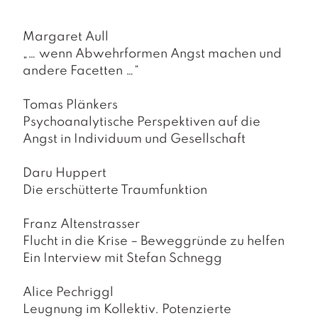
a
g
Margaret Aull
N
„… wenn Abwehrformen Angst machen und
e
andere Facetten …“
u
e
r
Tomas Plänkers
s
Psychoanalytische Perspektiven auf die
c
Angst in Individuum und Gesellschaft
h
e
Daru Huppert
in
u
Die erschütterte Traumfunktion
n
g
Franz Altenstrasser
e
Flucht in die Krise – Beweggründe zu helfen
n
Ein Interview mit Stefan Schnegg
Alice Pechriggl
Leugnung im Kollektiv. Potenzierte