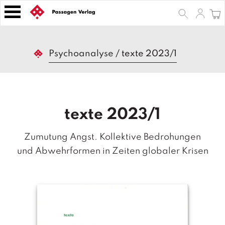
S
k
i
p
B
t
Psychoanalyse
/
texte 2023/1
ü
o
c
h
c
e
o
r
n
texte 2023/1
t
Z
e
e
Zumutung Angst. Kollektive Bedrohungen
n
it
s
t
und Abwehrformen in Zeiten globaler Krisen
c
h
ri
ft
e
n