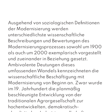
a
g
N
e
Ausgehend von soziologischen Definitionen
u
der Modernisierung werden
e
unterschiedlichste wissenschaftliche
r
Beschreibungen und Bewertungen des
s
c
Modernisierungsprozesses sowohl um 1900
h
als auch um 2000 exemplarisch vorgestellt
e
und zueinander in Beziehung gesetzt.
in
Ambivalente Deutungen dieses
u
umfassenden Wandels kennzeichneten die
n
g
wissenschaftliche Beschäftigung mit
e
Modernisierung von Beginn an. Zwar wurde
n
im 19. Jahrhundert die planmäßig
beschleunigte Entwicklung von der
traditionalen Agrargesellschaft zur
hochentwickelten, demokratisch-