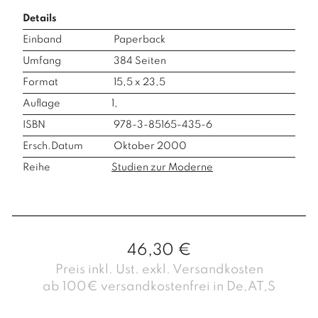
Details
Einband
Paperback
Umfang
384
Seiten
Format
15,5 x 23,5
Auflage
1,
ISBN
978-3-85165-435-6
Ersch.Datum
Oktober 2000
Reihe
Studien zur Moderne
46,30
€
Preis inkl. Ust. exkl. Versandkosten
ab 100€ versandkostenfrei in De,AT,S