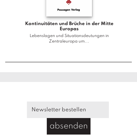
M
o
d
Kontinuitäten und Brüche in der Mitte
e
Europas
r
Lebenslagen und Situationsdeutungen in
Relig
Zentraleuropa um...
n
i
s
i
e
r
u
n
g
u
m
1
absenden
9