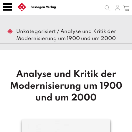
S
k
i
p
B
t
Unkategorisiert
/
Analyse und Kritik der
ü
o
Modernisierung um 1900 und um 2000
c
h
c
e
o
r
n
t
Z
Analyse und Kritik der
e
e
n
it
Modernisierung um 1900
s
t
c
und um 2000
h
ri
ft
e
n