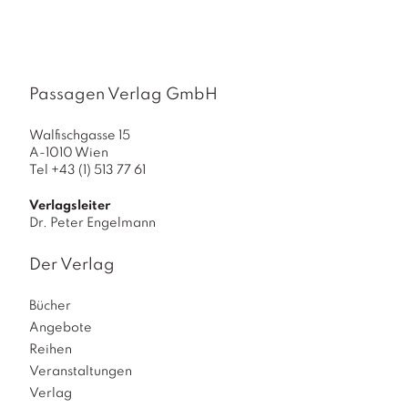
0
0
u
n
d
Passagen Verlag GmbH
u
m
Walfischgasse 15
A-1010 Wien
2
Tel +43 (1) 513 77 61
0
0
Verlagsleiter
0
Dr. Peter Engelmann
M
Der Verlag
e
n
Bücher
g
Angebote
e
Reihen
Veranstaltungen
Verlag