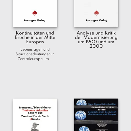
T
e
r
m
in
Kontinuitäten und
Analyse und Kritik
e
Brüche in der Mitte
der Modernisierung
Europas
um 1900 und um
2000
A
Lebenslagen und
u
Situationsdeutungen in
t
Zentraleuropa um...
o
r
*i
n
n
e
n
V
e
rl