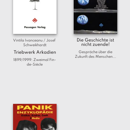
a
g
N
e
u
e
Die Geschichte ist
Vintila Ivanceanu / Josef 
r
nicht zuende!
Schweikhardt
s
Triebwerk Arkadien
Gespräche über die
c
Zukunft des Menschen...
h
1899/1999: Zweimal Fin-
e
de-Siècle
in
u
n
g
e
n