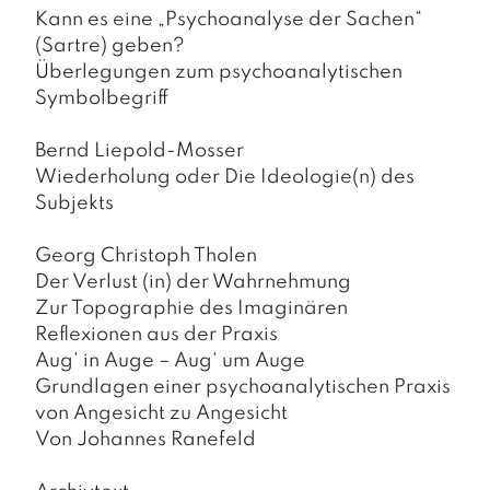
a
Kann es eine „Psychoanalyse der Sachen“
g
(Sartre) geben?
N
Überlegungen zum psychoanalytischen
e
Symbolbegriff
u
e
Bernd Liepold-Mosser
r
Wiederholung oder Die Ideologie(n) des
s
c
Subjekts
h
e
Georg Christoph Tholen
in
Der Verlust (in) der Wahrnehmung
u
Zur Topographie des Imaginären
n
g
Reflexionen aus der Praxis
e
Aug‘ in Auge – Aug‘ um Auge
n
Grundlagen einer psychoanalytischen Praxis
von Angesicht zu Angesicht
Von
Johannes Ranefeld