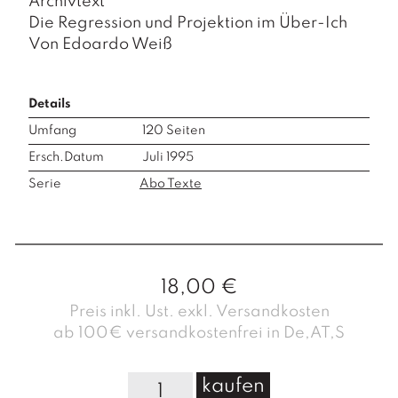
Archivtext
Die Regression und Projektion im Über-Ich
Von
Edoardo Weiß
Details
Umfang
120
Seiten
Ersch.Datum
Juli 1995
Serie
Abo Texte
18,00
€
Preis inkl. Ust. exkl. Versandkosten
ab 100€ versandkostenfrei in De,AT,S
t
kaufen