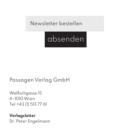
1
/
2
M
e
n
absenden
g
e
Passagen Verlag GmbH
Walfischgasse 15
A-1010 Wien
Tel +43 (1) 513 77 61
Verlagsleiter
Dr. Peter Engelmann