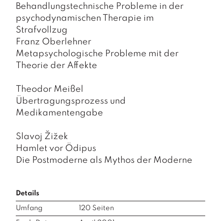
a
Behandlungstechnische Probleme in der
g
psychodynamischen Therapie im
Strafvollzug
N
e
Franz Oberlehner
u
Metapsychologische Probleme mit der
e
Theorie der Affekte
r
s
Theodor Meißel
c
h
Übertragungsprozess und
e
Medikamentengabe
in
u
Slavoj Žižek
n
Hamlet vor Ödipus
g
e
Die Postmoderne als Mythos der Moderne
n
Details
Umfang
120
Seiten