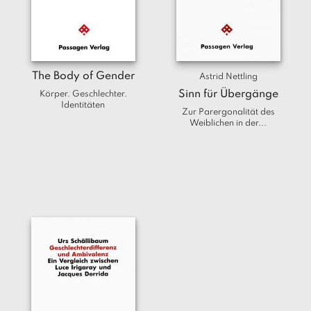
a
g
N
e
u
The Body of Gender
Astrid Nettling
e
Sinn für Übergänge
Körper. Geschlechter.
r
Identitäten
Zur Parergonalität des
s
Weiblichen in der...
c
h
e
in
u
n
g
e
n