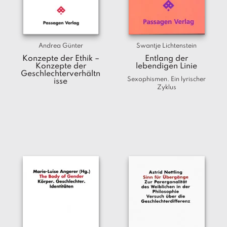
T
e
r
m
Andrea Günter
Swantje Lichtenstein
in
e
Konzepte der Ethik –
Entlang der
Konzepte der
lebendigen Linie
Geschlechterverhältn
Sexophismen. Ein lyrischer
A
isse
Zyklus
u
t
o
r
*i
n
n
e
n
V
e
rl