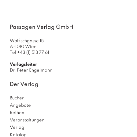
a
g
N
e
Passagen Verlag GmbH
u
e
Walfischgasse 15
r
A-1010 Wien
s
Tel +43 (1) 513 77 61
c
h
Verlagsleiter
e
Dr. Peter Engelmann
in
u
Der Verlag
n
g
Bücher
e
n
Angebote
Reihen
Veranstaltungen
Verlag
Katalog