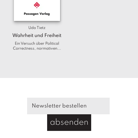
T
e
r
m
Udo Tietz
in
e
Wahrheit und Freiheit
Ein Versuch über Political
Correctness, normativen...
A
u
t
o
r
*i
n
n
e
n
V
absenden
e
rl