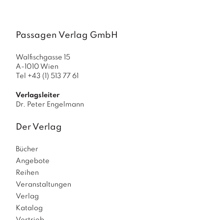
a
g
N
Passagen Verlag GmbH
e
u
Walfischgasse 15
e
A-1010 Wien
r
Tel +43 (1) 513 77 61
s
c
Verlagsleiter
h
Dr. Peter Engelmann
e
in
Der Verlag
u
n
g
Bücher
e
Angebote
n
Reihen
Veranstaltungen
Verlag
Katalog