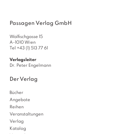
a
g
N
Passagen Verlag GmbH
e
u
e
Walfischgasse 15
A-1010 Wien
r
Tel +43 (1) 513 77 61
s
c
Verlagsleiter
h
Dr. Peter Engelmann
e
in
u
Der Verlag
n
g
Bücher
e
Angebote
n
Reihen
Veranstaltungen
Verlag
Katalog