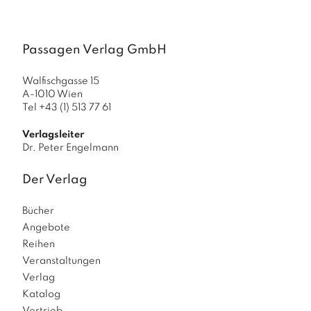
a
g
N
Passagen Verlag GmbH
e
u
Walfischgasse 15
e
A-1010 Wien
r
Tel +43 (1) 513 77 61
s
c
Verlagsleiter
h
Dr. Peter Engelmann
e
in
Der Verlag
u
n
g
Bücher
e
Angebote
n
Reihen
Veranstaltungen
Verlag
Katalog