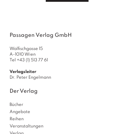
a
g
N
e
u
Passagen Verlag GmbH
e
r
s
Walfischgasse 15
A-1010 Wien
c
Tel +43 (1) 513 77 61
h
e
Verlagsleiter
in
Dr. Peter Engelmann
u
n
g
Der Verlag
e
n
Bücher
Angebote
Reihen
Veranstaltungen
Verlag