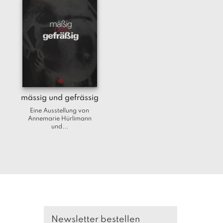
a
g
N
e
u
e
r
s
c
mässig und gefrässig
h
e
Eine Ausstellung von
Annemarie Hürlimann
in
und...
u
n
g
e
n