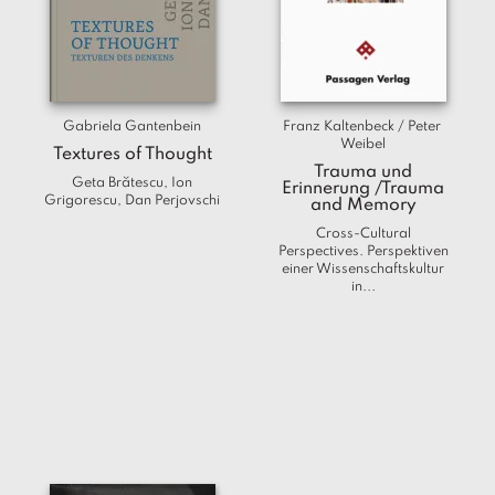
T
e
r
m
in
e
Gabriela Gantenbein
Franz Kaltenbeck / Peter 
Weibel
Textures of Thought
Trauma und
A
Geta Brătescu, Ion
Erinnerung /Trauma
u
Grigorescu, Dan Perjovschi
and Memory
t
Cross-Cultural
o
Perspectives. Perspektiven
r
einer Wissenschaftskultur
*i
in...
n
n
e
n
V
e
rl