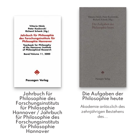
T
e
r
m
in
e
A
u
t
o
r
*i
n
n
Jahrbuch für
Die Aufgaben der
Philosophie des
Philosophie heute
e
Forschungsinstituts
n
Akademie anlässlich des
für Philosophie
zehnjährigen Bestehens
Hannover / Jahrbuch
des...
für Philosophie des
V
Forschungsinstituts
für Philosophie
e
Hannover
rl