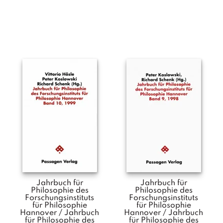
a
g
N
e
u
e
r
s
c
h
e
in
u
n
g
e
n
Jahrbuch für
Jahrbuch für
Philosophie des
Philosophie des
Forschungsinstituts
Forschungsinstituts
für Philosophie
für Philosophie
Hannover / Jahrbuch
Hannover / Jahrbuch
für Philosophie des
für Philosophie des