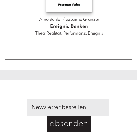
n
g
e
Arno Böhler / Susanne Granzer
Ereignis Denken
TheatRealität, Performanz, Ereignis
D
absenden