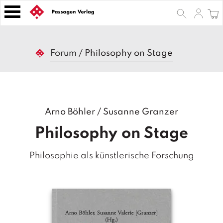
S
k
i
p
B
t
Forum
/
Philosophy on Stage
ü
o
c
h
c
e
o
r
n
Arno Böhler
/
Susanne Granzer
t
Z
e
e
Philosophy on Stage
n
it
s
t
Philosophie als künstlerische Forschung
c
h
ri
ft
e
n