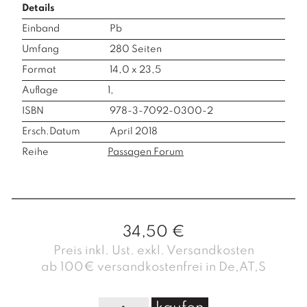
Details
Einband
Pb
Umfang
280
Seiten
Format
14,0 x 23,5
Auflage
1,
ISBN
978-3-7092-0300-2
Ersch.Datum
April 2018
Reihe
Passagen Forum
34,50
€
Preis inkl. Ust. exkl. Versandkosten
ab 100€ versandkostenfrei in De,AT,S
P