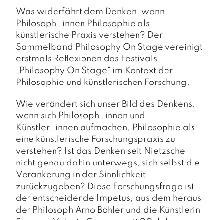
a
g
Was widerfährt dem Denken, wenn
Philosoph_innen Philosophie als
N
künstlerische Praxis verstehen? Der
e
Sammelband Philosophy On Stage vereinigt
u
erstmals Reflexionen des Festivals
e
„Philosophy On Stage“ im Kontext der
r
s
Philosophie und künstlerischen Forschung.
c
h
Wie verändert sich unser Bild des Denkens,
e
wenn sich Philosoph_innen und
in
Künstler_innen aufmachen, Philosophie als
u
eine künstlerische Forschungspraxis zu
n
g
verstehen? Ist das Denken seit Nietzsche
e
nicht genau dahin unterwegs, sich selbst die
n
Verankerung in der Sinnlichkeit
zurückzugeben? Diese Forschungsfrage ist
der entscheidende Impetus, aus dem heraus
der Philosoph Arno Böhler und die Künstlerin