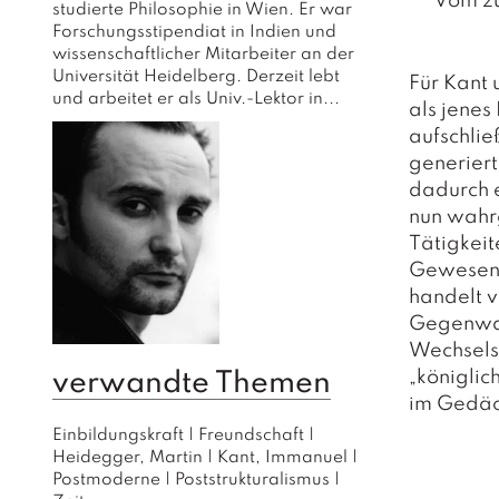
Vom zu
studierte Philosophie in Wien. Er war 
Forschungsstipendiat in Indien und 
wissenschaftlicher Mitarbeiter an der 
Universität Heidelberg. Derzeit lebt 
Für Kant 
und arbeitet er als Univ.-Lektor in...
als jenes
aufschlie
generiert 
dadurch e
nun wahr
Tätigkeit
Gewesenh
handelt 
Gegenwart
Wechselsp
„königlic
verwandte Themen
im Gedäch
Einbildungskraft
|
Freundschaft
|
Heidegger, Martin
|
Kant, Immanuel
|
Postmoderne
|
Poststrukturalismus
|