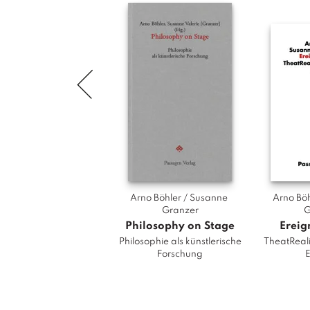
Arno Böhler / Susanne 
Arno Böh
Granzer
G
Philosophy on Stage
Ereig
Philosophie als künstlerische
TheatReali
Forschung
E