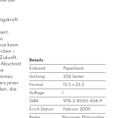
hie der
ngskraft
iert,
ns
ese kann
erden –
Zukunft,
Details
Abschnitt
Einband
Paperback
ge
ntimes
Umfang
256
Seiten
eis jener
Format
15,5 x 23,5
den, die
Auflage
1,
ISBN
978-3-85165-658-9
Ersch.Datum
Februar 2005
Reihe
Passagen Philosophie