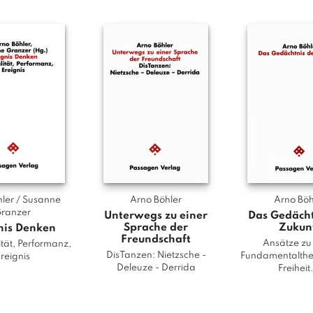
ä
t
e
n
M
e
n
g
e
ler / Susanne 
Arno Böhler
Arno Böh
ranzer
Unterwegs zu einer
Das Gedächt
Sprache der
Zukun
nis Denken
Freundschaft
Ansätze zu
tät, Performanz,
DisTanzen: Nietzsche -
Fundamentalthe
reignis
Deleuze - Derrida
Freiheit