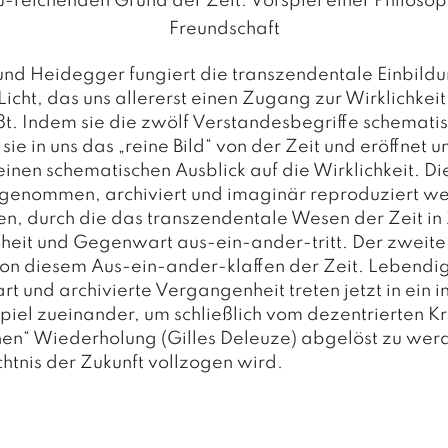
-reichenden Grund der Zeit. Vorspiel einer Philosop
Freundschaft
und Heidegger fungiert die transzendentale Einbildu
 Licht, das uns allererst einen Zugang zur Wirklichkeit
ßt. Indem sie die zwölf Verstandesbegriffe schematis
sie in uns das „reine Bild“ von der Zeit und eröffnet u
inen schematischen Ausblick auf die Wirklichkeit. Di
genommen, archiviert und imaginär reproduziert w
en, durch die das transzendentale Wesen der Zeit in 
eit und Gegenwart aus-ein-ander-tritt. Der zweite 
von diesem Aus-ein-ander-klaffen der Zeit. Lebendi
 und archivierte Vergangenheit treten jetzt in ein i
iel zueinander, um schließlich vom dezentrierten Kr
hen“ Wiederholung (Gilles Deleuze) abgelöst zu wer
tnis der Zukunft vollzogen wird.