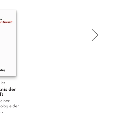
ler
nis der
ft
 einer
ologie der
...