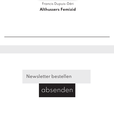
M
Francis Dupuis-Déri
e
Althussers Femizid
n
g
e
absenden