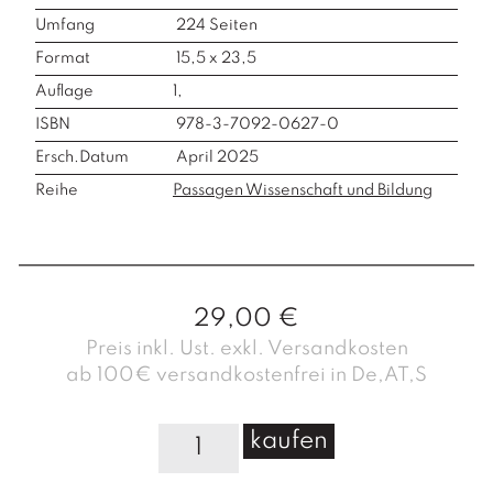
Umfang
224
Seiten
Format
15,5 x 23,5
Auflage
1,
ISBN
978-3-7092-0627-0
Ersch.Datum
April 2025
Reihe
Passagen Wissenschaft und Bildung
29,00
€
Preis inkl. Ust. exkl. Versandkosten
ab 100€ versandkostenfrei in De,AT,S
D
kaufen
i
e