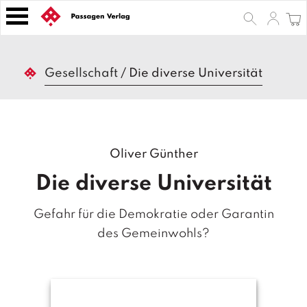
S
k
i
p
B
t
Gesellschaft
/
Die diverse Universität
ü
o
c
h
c
e
o
r
n
Oliver Günther
t
Z
e
e
Die diverse Universität
n
it
s
t
Gefahr für die Demokratie oder Garantin
c
h
des Gemeinwohls?
ri
ft
e
n