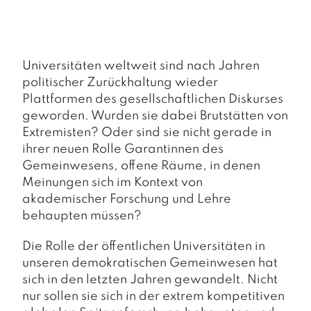
a
g
N
e
Universitäten weltweit sind nach Jahren
u
politischer Zurückhaltung wieder
e
Plattformen des gesellschaftlichen Diskurses
r
s
geworden. Wurden sie dabei Brutstätten von
c
Extremisten? Oder sind sie nicht gerade in
h
ihrer neuen Rolle Garantinnen des
e
Gemeinwesens, offene Räume, in denen
in
Meinungen sich im Kontext von
u
n
akademischer Forschung und Lehre
g
behaupten müssen?
e
n
Die Rolle der öffentlichen Universitäten in
unseren demokratischen Gemeinwesen hat
sich in den letzten Jahren gewandelt. Nicht
nur sollen sie sich in der extrem kompetitiven