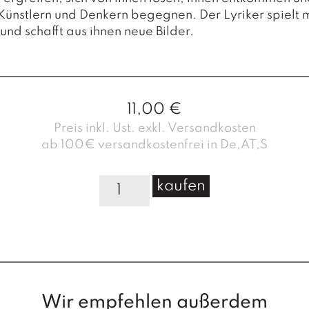
ünstlern und Denkern begegnen. Der Lyriker spielt 
 und schafft aus ihnen neue Bilder.
11,00
€
Preis inkl. Ust. exkl. Versandkosten
ab 100€ versandkostenfrei in De,AT,S
D
kaufen
a
s
A
l
p
h
a
Wir empfehlen außerdem