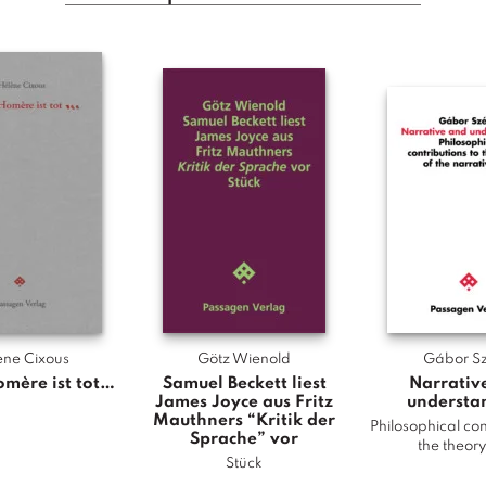
b
e
t
v
o
n
D
e
l
e
u
z
e
&
ène Cixous
Götz Wienold
Gábor Sz
G
mère ist tot…
Samuel Beckett liest
Narrativ
u
James Joyce aus Fritz
understa
Mauthners “Kritik der
a
Philosophical con
Sprache” vor
the theory
t
Stück
t