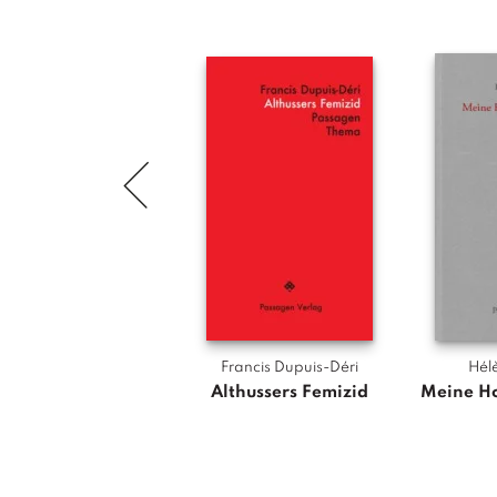
Francis Dupuis-Déri
Hél
Althussers Femizid
Meine Ho