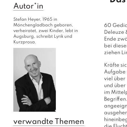
Autor*in
Stefan Heyer, 1965 in 
Mönchengladbach geboren, 
60 Gedich
verheiratet, zwei Kinder, lebt in 
Deleuze 
Augsburg, schreibt Lyrik und 
Ende zwän
Kurzprosa.
bei dies
ziehen Li
Kräfte si
Aufgabe 
viel über
und über 
im Mittel
Begriffen
angeeigne
ausgehend
hineinbeg
verwandte Themen
die Fluch