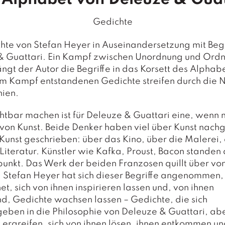
Gedichte
te von Stefan Heyer in Auseinandersetzung mit Begr
& Guattari. Ein Kampf zwischen Unordnung und Ord
gt der Autor die Begriffe in das Korsett des Alphabe
em Kampf entstandenen Gedichte streifen durch die 
nien.
chtbar machen ist für Deleuze & Guattari eine, wenn 
von Kunst. Beide Denker haben viel über Kunst nach
 Kunst geschrieben: über das Kino, über die Malerei,
Literatur. Künstler wie Kafka, Proust, Bacon standen 
punkt. Das Werk der beiden Franzosen quillt über vo
. Stefan Heyer hat sich dieser Begriffe angenommen, 
t, sich von ihnen inspirieren lassen und, von ihnen
, Gedichte wachsen lassen – Gedichte, die sich
eben in die Philosophie von Deleuze & Guattari, ab
t ergreifen, sich von ihnen lösen, ihnen entkommen u