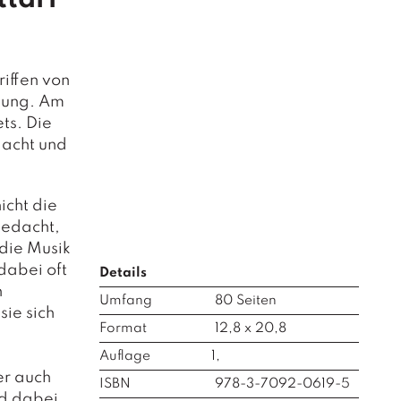
iffen von
nung. Am
ts. Die
Nacht und
nicht
die
gedacht,
 die Musik
dabei oft
Details
n
Umfang
80
Seiten
sie sich
Format
12,8 x 20,8
Auflage
1,
er auch
ISBN
978-3-7092-0619-5
nd dabei