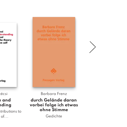
écsi
Barbara Frenz
Oliver Günther
e and
durch Gelände daran
Die diverse Univer
nding
vorbei folge ich etwas
Gefahr für die Demok
ohne Stimme
tributions to
oder Garantin..
Gedichte
 of...