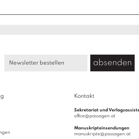
a
r
i
M
e
n
g
e
absenden
ag
Kontakt
Sekretariat und Verlagsassist
office@passagen.at
Manuskripteinsendungen
ungen
manuskripte@passagen.at