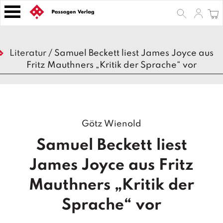
S
k
i
p
B
t
Literatur
/
Samuel Beckett liest James Joyce aus
ü
o
Fritz Mauthners „Kritik der Sprache“ vor
c
h
c
e
o
r
n
t
Z
Götz Wienold
e
e
n
it
Samuel Beckett liest
s
t
c
James Joyce aus Fritz
h
ri
Mauthners „Kritik der
ft
e
Sprache“ vor
n