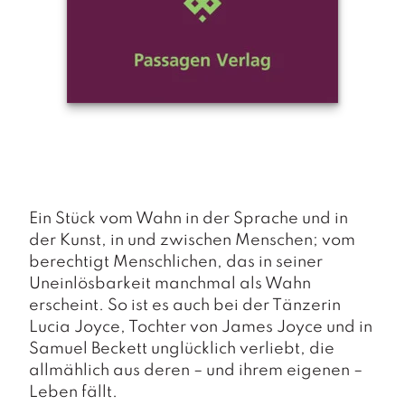
a
g
N
e
u
e
r
s
c
h
e
Ein Stück vom Wahn in der Sprache und in
in
u
der Kunst, in und zwischen Menschen; vom
n
berechtigt Menschlichen, das in seiner
g
Uneinlösbarkeit manchmal als Wahn
e
erscheint. So ist es auch bei der Tänzerin
n
Lucia Joyce, Tochter von James Joyce und in
Samuel Beckett unglücklich verliebt, die
allmählich aus deren – und ihrem eigenen –
Leben fällt.