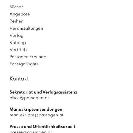
k
Bücher
d
Angebote
e
Reihen
r
Veranstaltungen
S
Verlag
p
Katalog
r
Vertrieb
a
Passagen Freunde
c
Foreign Rights
h
e
Kontakt
"
v
Sekretariat und Verlagsassistenz
office@passagen.at
o
r
Manuskripteinsendungen
M
manuskripte@passagen.at
e
Presse und Öffentlichkeitsarbeit
n
presse@passagen.at