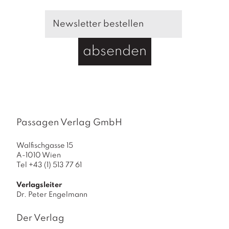
r
i
t
z
absenden
M
a
u
t
h
n
Passagen Verlag GmbH
e
r
Walfischgasse 15
s
A-1010 Wien
Tel +43 (1) 513 77 61
"
K
Verlagsleiter
r
Dr. Peter Engelmann
i
t
Der Verlag
i