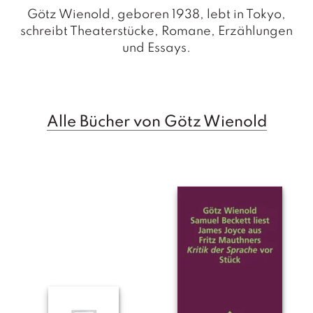
a
g
Götz Wienold, geboren 1938, lebt in Tokyo,
schreibt Theaterstücke, Romane, Erzählungen
N
und Essays.
e
u
e
r
s
Alle Bücher von Götz Wienold
c
h
e
in
u
n
g
e
n