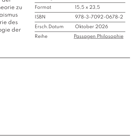
 der
heorie zu
Format
15,5 x 23,5
raismus
ISBN
978-3-7092-0678-2
rie des
Ersch.Datum
Oktober 2026
ogie der
Reihe
Passagen Philosophie