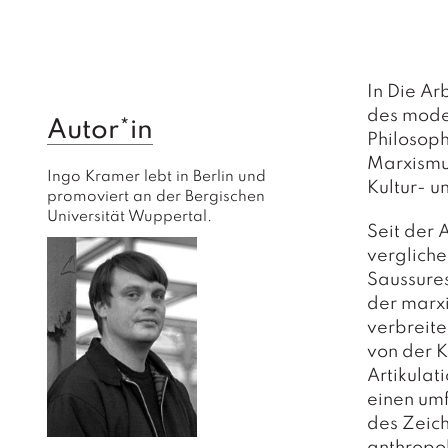
In
Die Arb
des mode
Autor*in
Philosoph
Marxismus
Ingo Kramer lebt in Berlin und 
Kultur- u
promoviert an der Bergischen 
Universität Wuppertal.
Seit der 
vergliche
Saussures
der marxi
verbreite
von der K
Artikula
einen um
des Zeic