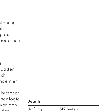
tstehung
ft,
ng aus
r modernen
e
ebatten
ich
indem er
bietet er
enealogie
Details
 von den
Umfang
512
Seiten