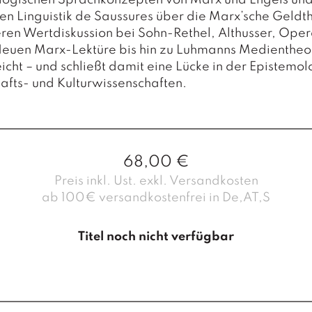
logischen Sprachkonzepten von Marx und Engels und
len Linguistik de Saussures über die Marx’sche Geldt
ren Wertdiskussion bei Sohn-Rethel, Althusser, Ope
Neuen Marx-Lektüre bis hin zu Luhmanns Medientheo
icht – und schließt damit eine Lücke in der Epistemol
afts- und Kulturwissenschaften.
68,00
€
Preis inkl. Ust. exkl. Versandkosten
ab 100€ versandkostenfrei in De,AT,S
Titel noch nicht verfügbar