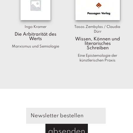
T
e
r
m
Ingo Kramer
Tasos Zembylas / Claudia 
in
Dürr
e
Die Arbitrarität des
Werts
Wissen, Können und
literarisches
Marxismus und Semiologie
A
Schreiben
u
Eine Epistemologie der
t
künstlerischen Praxis
o
r
*i
n
n
e
n
V
e
rl
absenden