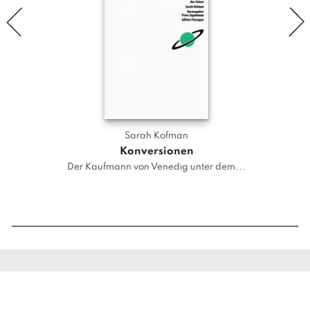
K
u
n
s
t
M
e
n
Sarah Kofman
g
Konversionen
e
Der Kaufmann von Venedig unter dem...