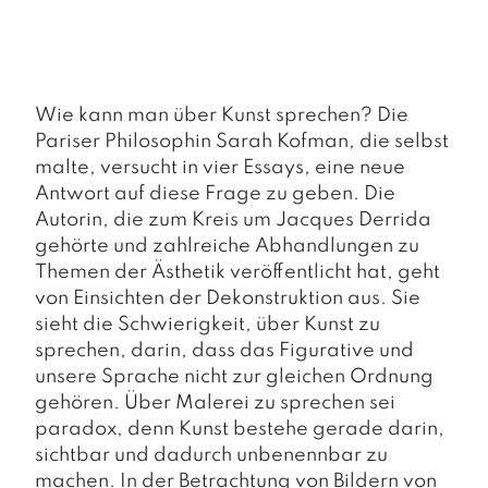
a
g
N
e
u
Wie kann man über Kunst sprechen? Die
e
Pariser Philosophin Sarah Kofman, die selbst
r
malte, versucht in vier Essays, eine neue
s
Antwort auf diese Frage zu geben. Die
c
Autorin, die zum Kreis um Jacques Derrida
h
e
gehörte und zahlreiche Abhandlungen zu
in
Themen der Ästhetik veröffentlicht hat, geht
u
von Einsichten der Dekonstruktion aus. Sie
n
sieht die Schwierigkeit, über Kunst zu
g
sprechen, darin, dass das Figurative und
e
n
unsere Sprache nicht zur gleichen Ordnung
gehören. Über Malerei zu sprechen sei
paradox, denn Kunst bestehe gerade darin,
sichtbar und dadurch unbenennbar zu
machen. In der Betrachtung von Bildern von