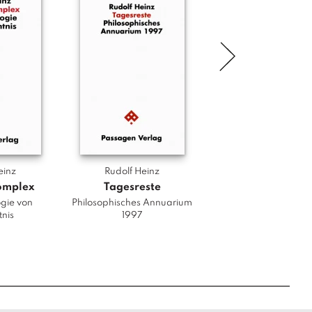
einz
Rudolf Heinz
Rudolf Heinz
omplex
Tagesreste
Wagner – Ludwi
Nacht – Musi
gie von
Philosophisches Annuarium
nis
1997