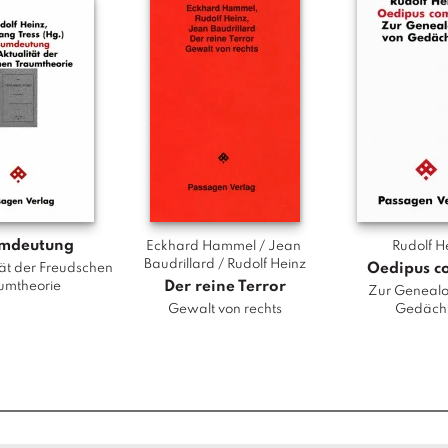
n
g
e
umdeutung
Eckhard Hammel / Jean 
Rudolf H
Baudrillard / Rudolf Heinz
Oedipus c
tät der Freudschen
Der reine Terror
umtheorie
Zur Genealo
Gewalt von rechts
Gedächt