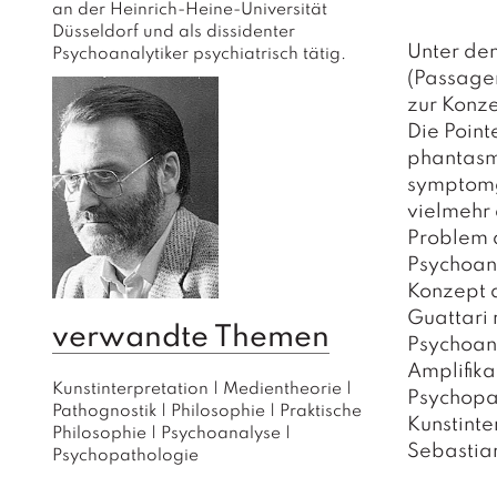
an der Heinrich-Heine-Universität 
Düsseldorf und als dissidenter 
Unter dem
Psychoanalytiker psychiatrisch tätig.
(Passagen
zur Konze
Die Point
phantasma
symptomg
vielmehr 
Problem d
Psychoan
Konzept 
Guattari 
verwandte Themen
Psychoana
Amplifika
Kunstinterpretation
|
Medientheorie
|
Psychopa
Pathognostik
|
Philosophie
|
Praktische
Kunstinte
Philosophie
|
Psychoanalyse
|
Sebastian
Psychopathologie