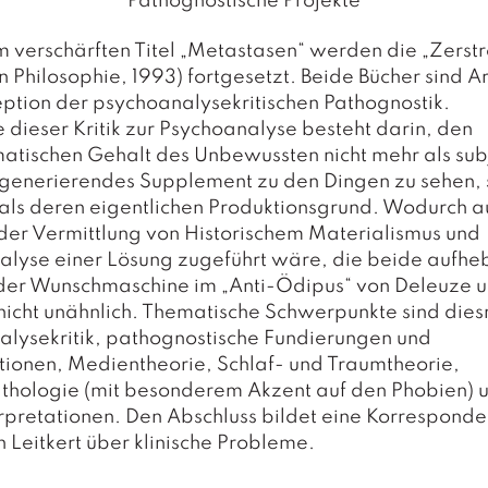
Pathognostische Projekte
 verschärften Titel „Metastasen“ werden die „Zerst
 Philosophie, 1993) fortgesetzt. Beide Bücher sind A
ption der psychoanalysekritischen Pathognostik.
e dieser Kritik zur Psychoanalyse besteht darin, den
tischen Gehalt des Unbewussten nicht mehr als subj
enerierendes Supplement zu den Dingen zu sehen,
als deren eigentlichen Produktionsgrund. Wodurch a
er Vermittlung von Historischem Materialismus und
alyse einer Lösung zugeführt wäre, die beide aufhe
der Wunschmaschine im „Anti-Ödipus“ von Deleuze 
nicht unähnlich. Thematische Schwerpunkte sind dies
lysekritik, pathognostische Fundierungen und
tionen, Medientheorie, Schlaf- und Traumtheorie,
thologie (mit besonderem Akzent auf den Phobien) 
rpretationen. Den Abschluss bildet eine Korresponde
 Leitkert über klinische Probleme.