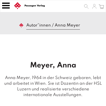
S
k
i
p
B
t
Autor*innen
/
Anna Meyer
ü
o
c
h
c
e
o
r
n
t
Z
e
e
Meyer, Anna
n
it
s
t
c
Anna Meyer, 1964 in der Schweiz geboren, lebt
h
und arbeitet in Wien. Sie ist Dozentin an der HSL
ri
Luzern und realisierte verschiedene
ft
e
internationale Ausstellungen.
n