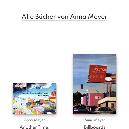
T
e
r
Alle Bücher von Anna Meyer
m
in
e
A
u
t
o
r
*i
n
n
e
n
V
e
Anna Meyer
Anna Meyer
rl
Another Time,
Billboards