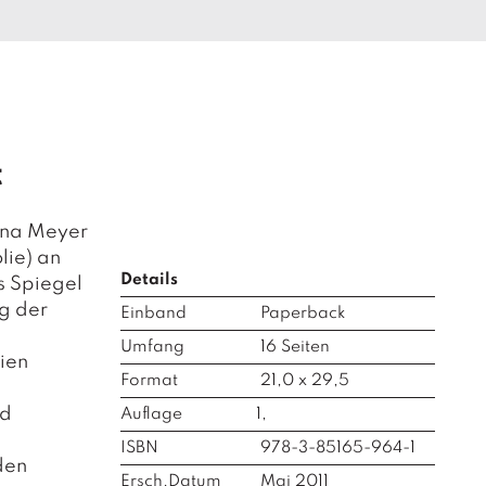
t
Anna Meyer
lie) an
Details
s Spiegel
g der
Einband
Paperback
Umfang
16
Seiten
ien
Format
21,0 x 29,5
nd
Auflage
1,
ISBN
978-3-85165-964-1
den
Ersch.Datum
Mai 2011