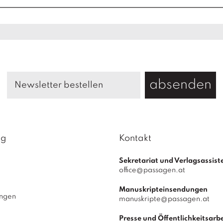
n
g
e
absenden
ag
Kontakt
Sekretariat und Verlagsassist
office@passagen.at
Manuskripteinsendungen
ungen
manuskripte@passagen.at
Presse und Öffentlichkeitsarbe