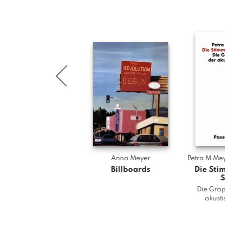
Anna Meyer
Petra M Me
Billboards
Die Sti
S
Die Gra
akusti